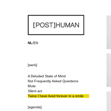
NL
/
EN
[werk]
A Deluded State of Mind
Not Frequently Asked Questions
Mute
Silent act
Twice I have lived forever in a smile
[agenda]