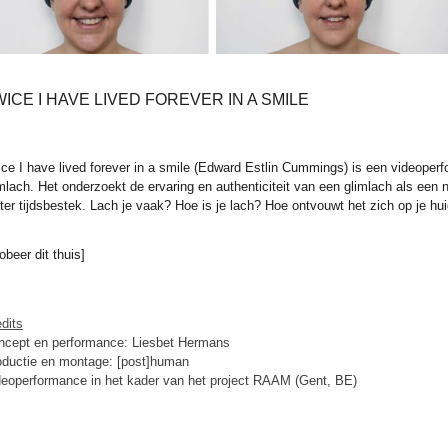
ICE I HAVE LIVED FOREVER IN A SMILE
ce I have lived forever in a smile (Edward Estlin Cummings) is een videope
mlach. Het onderzoekt de ervaring en authenticiteit van een glimlach als een n
ter tijdsbestek. Lach je vaak? Hoe is je lach? Hoe ontvouwt het zich op je hui
obeer dit thuis]
dits
ncept en performance: Liesbet Hermans
oductie en montage: [post]human
deoperformance in het kader van het project RAAM (Gent, BE)