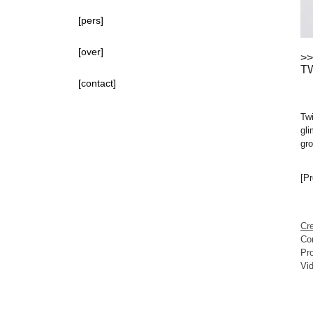
[pers]
[over]
>>
TW
[contact]
Twi
gli
gro
[Pr
Cre
Co
Pr
Vi